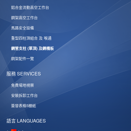
鋁合金流動高空工作台
鋼架高空工作台
馬路安全設備
重型四柱頂組合 及 喉通
鋼管支柱 (單頂) 及鋼橋板
鋼架配件一覽
服務 SERVICES
免費場地視察
安裝拆卸工作台
簽發表格5棚紙
語言 LANGUAGES