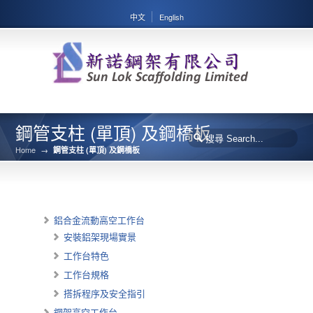
中文
English
鋼管支柱 (單頂) 及鋼橋板
Home
→
鋼管支柱 (單頂) 及鋼橋板
鋁合金流動高空工作台
安裝鋁架現場實景
工作台特色
工作台規格
搭拆程序及安全指引
鋼架高空工作台