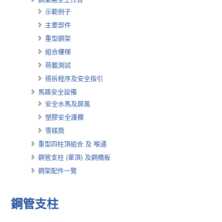
示範例子
主要部件
重型鋼架
組合樓梯
荷載測試
搭拆程序及安全指引
馬路安全設備
安全水馬及屏風
塑膠安全護欄
雪榚筒
重型四柱頂組合 及 喉通
鋼管支柱 (單頂) 及鋼橋板
鋼架配件一覽
鋼管支柱