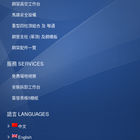
鋼架高空工作台
馬路安全設備
重型四柱頂組合 及 喉通
鋼管支柱 (單頂) 及鋼橋板
鋼架配件一覽
服務 SERVICES
免費場地視察
安裝拆卸工作台
簽發表格5棚紙
語言 LANGUAGES
中文
English