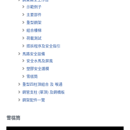
示範例子
主要部件
重型鋼架
組合樓梯
荷載測試
搭拆程序及安全指引
馬路安全設備
安全水馬及屏風
塑膠安全護欄
雪榚筒
重型四柱頂組合 及 喉通
鋼管支柱 (單頂) 及鋼橋板
鋼架配件一覽
雪榚筒