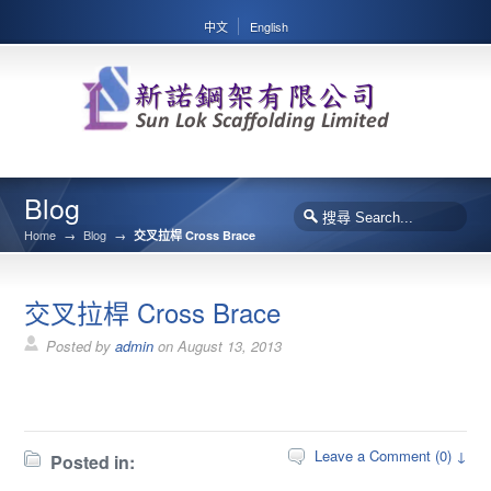
中文
English
Blog
Home
→
Blog
→
交叉拉桿 Cross Brace
交叉拉桿 Cross Brace
Posted by
admin
on
August 13, 2013
Leave a Comment (0) ↓
Posted in: