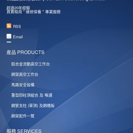
超過20年經驗
買賣租用 * 維修保養 * 專業服務
RSS
Email
産品 PRODUCTS
鋁合金流動高空工作台
鋼架高空工作台
馬路安全設備
重型四柱頂組合 及 喉通
鋼管支柱 (單頂) 及鋼橋板
鋼架配件一覽
服務 SERVICES