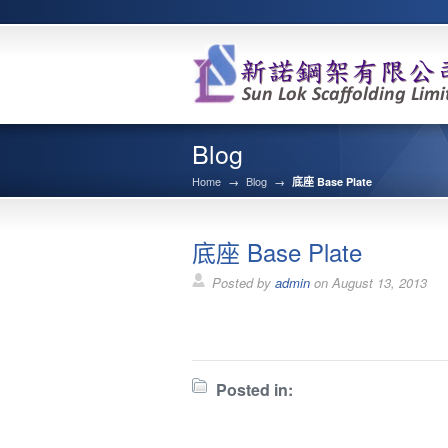
Blog
Home
→
Blog
→
底座 Base Plate
底座 Base Plate
Posted by
admin
on
August 13, 2013
Posted in: