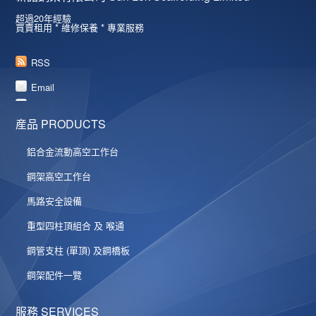
超過20年經驗
買賣租用 * 維修保養 * 專業服務
RSS
Email
産品 PRODUCTS
鋁合金流動高空工作台
鋼架高空工作台
馬路安全設備
重型四柱頂組合 及 喉通
鋼管支柱 (單頂) 及鋼橋板
鋼架配件一覽
服務 SERVICES