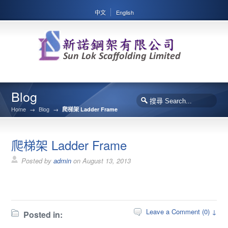
中文
English
Blog
Home
→
Blog
→
爬梯架 Ladder Frame
爬梯架 Ladder Frame
Posted by
admin
on
August 13, 2013
Leave a Comment (0) ↓
Posted in: