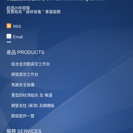
超過20年經驗
買賣租用 * 維修保養 * 專業服務
RSS
Email
産品 PRODUCTS
鋁合金流動高空工作台
鋼架高空工作台
馬路安全設備
重型四柱頂組合 及 喉通
鋼管支柱 (單頂) 及鋼橋板
鋼架配件一覽
服務 SERVICES