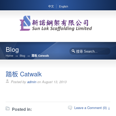
中文
English
Blog
Home
→
Blog
→
踏板 Catwalk
踏板 Catwalk
Posted by
admin
on
August 13, 2013
Leave a Comment (0) ↓
Posted in: