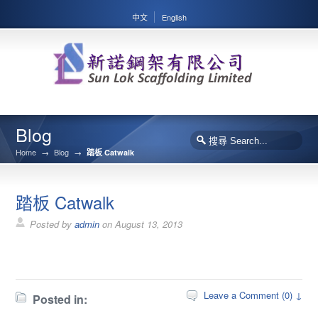
中文
English
Blog
Home
→
Blog
→
踏板 Catwalk
踏板 Catwalk
Posted by
admin
on
August 13, 2013
Leave a Comment (0) ↓
Posted in: