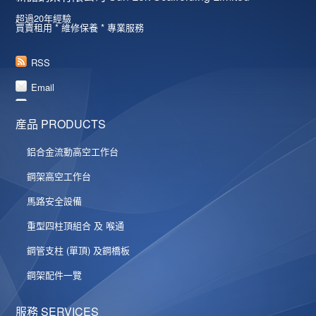
超過20年經驗
買賣租用 * 維修保養 * 專業服務
RSS
Email
産品 PRODUCTS
鋁合金流動高空工作台
鋼架高空工作台
馬路安全設備
重型四柱頂組合 及 喉通
鋼管支柱 (單頂) 及鋼橋板
鋼架配件一覽
服務 SERVICES