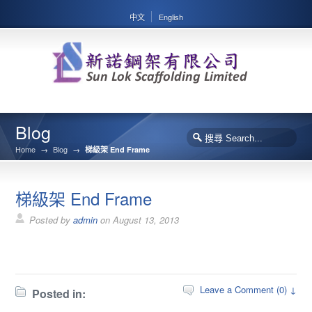
中文
English
Blog
Home
→
Blog
→
梯級架 End Frame
梯級架 End Frame
Posted by
admin
on
August 13, 2013
Leave a Comment (0) ↓
Posted in: