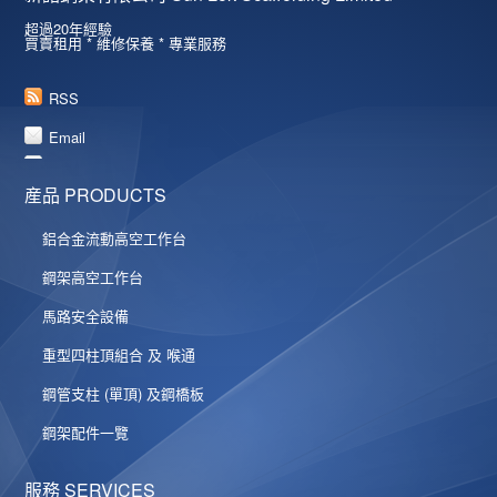
超過20年經驗
買賣租用 * 維修保養 * 專業服務
RSS
Email
産品 PRODUCTS
鋁合金流動高空工作台
鋼架高空工作台
馬路安全設備
重型四柱頂組合 及 喉通
鋼管支柱 (單頂) 及鋼橋板
鋼架配件一覽
服務 SERVICES