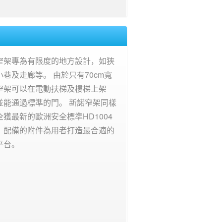
窄架專為有限度的地方設計，如狹
小巷及走廊等。 由於只有70cm寬
窄架可以在電動扶梯及樓梯上架
並能通過標準的門。 新諾窄架同樣
全獲最新的歐洲安全標準HD1004
，配備的附件為用者打造最合適的
平台。