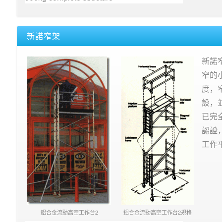
新諾窄架
新諾
窄的
度，
設，
已完
認證
工作
鋁合金流動高空工作台2
鋁合金流動高空工作台2規格