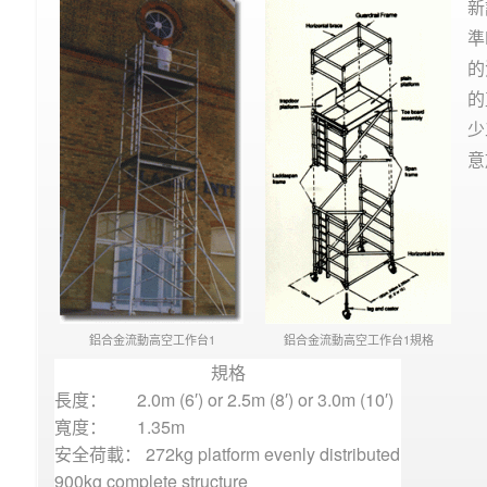
新
準
的
的
少
意
鋁合金流動高空工作台1
鋁合金流動高空工作台1規格
規格
長度：
2.0m (6′) or 2.5m (8′) or 3.0m (10′)
寬度：
1.35m
安全荷載： 272kg platform evenly distributed
900kg complete structure