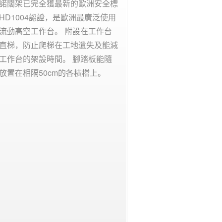
諾闊架已完全獲最新的歐洲安全標
HD1004認證，是歐洲最廣泛使用
流動高空工作台。 附設在工作台
直梯，防止爬梯在工地遺失及能減
工作台的架設時間。 腳踏板能隨
放置在相隔50cm的各橫檔上。