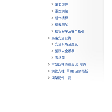
主要部件
重型鋼架
組合樓梯
荷載測試
搭拆程序及安全指引
馬路安全設備
安全水馬及屏風
塑膠安全護欄
雪榚筒
重型四柱頂組合 及 喉通
鋼管支柱 (單頂) 及鋼橋板
鋼架配件一覽