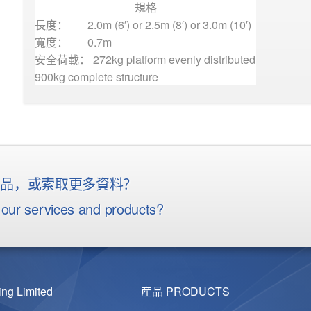
規格
長度：
2.0m (6′) or 2.5m (8′) or 3.0m (10′)
寬度：
0.7m
安全荷載： 272kg platform evenly distributed
900kg complete structure
産品，或索取更多資料？
our services and products?
g Limited
産品 PRODUCTS