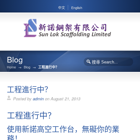
中文
English
Blog
Home
→
Blog
→
工程進行中？
工程進行中？
Posted by
admin
on
August 21, 2013
工程進行中？
使用新諾高空工作台，無礙你的業
務！