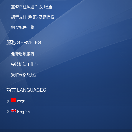
重型四柱頂組合 及 喉通
鋼管支柱 (單頂) 及鋼橋板
鋼架配件一覽
服務 SERVICES
免費場地視察
安裝拆卸工作台
簽發表格5棚紙
語言 LANGUAGES
中文
English